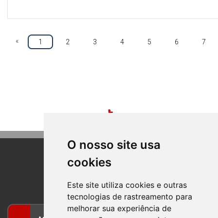
«
1
2
3
4
5
6
7
O nosso site usa
cookies
BOM PRINCIPIO
RIO GRANDE DO SUL
Este site utiliza cookies e outras
tecnologias de rastreamento para
melhorar sua experiência de