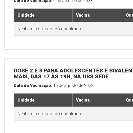
Data de Vacinação:
4 de outubro de 2023
Unidade
Vacina
Qua
Nenhum resultado foi encontrado.
DOSE 2 E 3 PARA ADOLESCENTES E BIVALEN
MAIS, DAS 17 ÀS 19H, NA UBS SEDE
Data de Vacinação:
16 de agosto de 2023
Unidade
Vacina
Qua
Nenhum resultado foi encontrado.