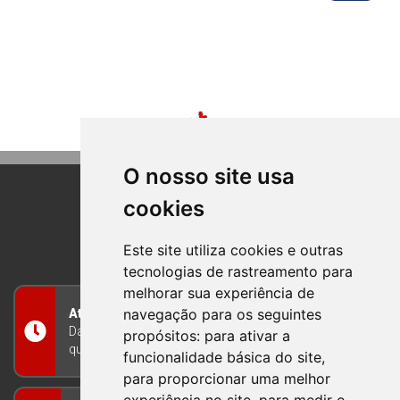
O nosso site usa
cookies
BOM PRINCIPIO
RIO GRANDE DO SUL
Este site utiliza cookies e outras
tecnologias de rastreamento para
melhorar sua experiência de
navegação para os seguintes
Atendimento
Das 8h às 12h e das 13h às 17h30, de segunda a
propósitos:
para ativar a
quinta-feira, e nas sextas-feiras das 7h às 13h
funcionalidade básica do site
,
para proporcionar uma melhor