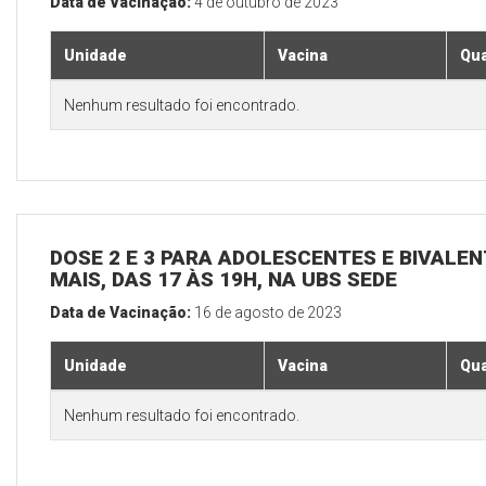
Data de Vacinação:
4 de outubro de 2023
Unidade
Vacina
Qua
Nenhum resultado foi encontrado.
DOSE 2 E 3 PARA ADOLESCENTES E BIVALEN
MAIS, DAS 17 ÀS 19H, NA UBS SEDE
Data de Vacinação:
16 de agosto de 2023
Unidade
Vacina
Qua
Nenhum resultado foi encontrado.