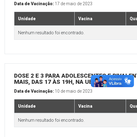
Data de Vacinação:
17 de maio de 2023
Unidade
Vacina
Qua
Nenhum resultado foi encontrado.
DOSE 2 E 3 PARA ADOLESCENTES E BIVALEN
MAIS, DAS 17 ÀS 19H, NA UBS SEDE
Data de Vacinação:
10 de maio de 2023
Unidade
Vacina
Qua
Nenhum resultado foi encontrado.