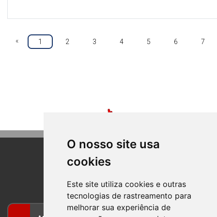
«
1
2
3
4
5
6
7
O nosso site usa
cookies
BOM PRINCIPIO
RIO GRANDE DO SUL
Este site utiliza cookies e outras
tecnologias de rastreamento para
melhorar sua experiência de