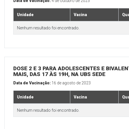
Data de Vacinação:
4 de outubro de 2023
Unidade
Vacina
Qua
Nenhum resultado foi encontrado.
DOSE 2 E 3 PARA ADOLESCENTES E BIVALEN
MAIS, DAS 17 ÀS 19H, NA UBS SEDE
Data de Vacinação:
16 de agosto de 2023
Unidade
Vacina
Qua
Nenhum resultado foi encontrado.