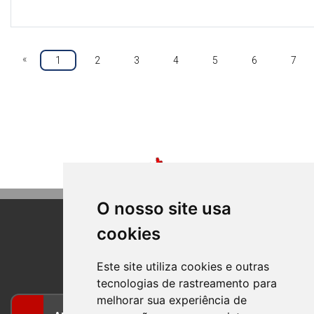
«
1
2
3
4
5
6
7
O nosso site usa
cookies
BOM PRINCIPIO
RIO GRANDE DO SUL
Este site utiliza cookies e outras
tecnologias de rastreamento para
melhorar sua experiência de