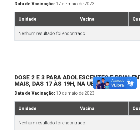
Data de Vacinação:
17 de maio de 2023
Unidade
Vacina
Qua
Nenhum resultado foi encontrado.
DOSE 2 E 3 PARA ADOLESCENTES E BIVALEN
MAIS, DAS 17 ÀS 19H, NA UBS SEDE
Data de Vacinação:
10 de maio de 2023
Unidade
Vacina
Qua
Nenhum resultado foi encontrado.