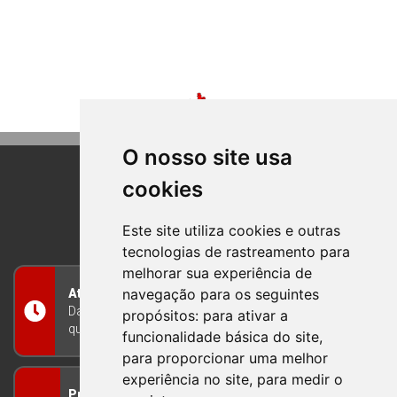
O nosso site usa
cookies
BOM PRINCIPIO
RIO GRANDE DO SUL
Este site utiliza cookies e outras
tecnologias de rastreamento para
melhorar sua experiência de
navegação para os seguintes
Atendimento
Das 8h às 12h e das 13h às 17h30, de segunda a
propósitos:
para ativar a
quinta-feira, e nas sextas-feiras das 7h às 13h
funcionalidade básica do site
,
para proporcionar uma melhor
experiência no site
,
para medir o
Prefeitura Municipal