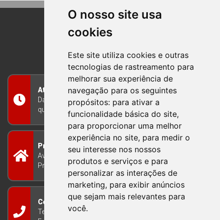
O nosso site usa
cookies
BOM PRINCIPIO
RIO GRANDE DO SUL
Este site utiliza cookies e outras
tecnologias de rastreamento para
melhorar sua experiência de
navegação para os seguintes
Atendimento
Das 8h às 12h e das 13h às 17h30, de segunda a
propósitos:
para ativar a
quinta-feira, e nas sextas-feiras das 7h às 13h
funcionalidade básica do site
,
para proporcionar uma melhor
experiência no site
,
para medir o
Prefeitura Municipal
seu interesse nos nossos
Avenida Guilherme Winter 65 - Centro Bom
produtos e serviços e para
Princípio/RS - Brasil CEP 95765-000
personalizar as interações de
marketing
,
para exibir anúncios
que sejam mais relevantes para
Contato
você
.
Telefone: (51) 3634-8100