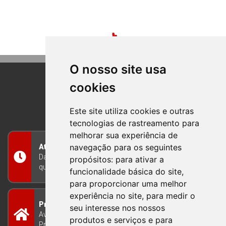
O nosso site usa
cookies
BOM PRINCIPIO
RIO GRANDE DO SUL
Este site utiliza cookies e outras
tecnologias de rastreamento para
melhorar sua experiência de
navegação para os seguintes
Atendimento
Das 8h às 12h e das 13h às 17h30, de segunda a
propósitos:
para ativar a
quinta-feira, e nas sextas-feiras das 7h às 13h
funcionalidade básica do site
,
para proporcionar uma melhor
experiência no site
,
para medir o
Prefeitura Municipal
seu interesse nos nossos
Avenida Guilherme Winter 65 - Centro Bom
produtos e serviços e para
Princípio/RS - Brasil CEP 95765-000