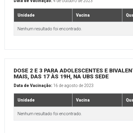
Data de Vacinação:
4 de outubro de 2023
Unidade
Vacina
Qua
Nenhum resultado foi encontrado.
DOSE 2 E 3 PARA ADOLESCENTES E BIVALEN
MAIS, DAS 17 ÀS 19H, NA UBS SEDE
Data de Vacinação:
16 de agosto de 2023
Unidade
Vacina
Qua
Nenhum resultado foi encontrado.