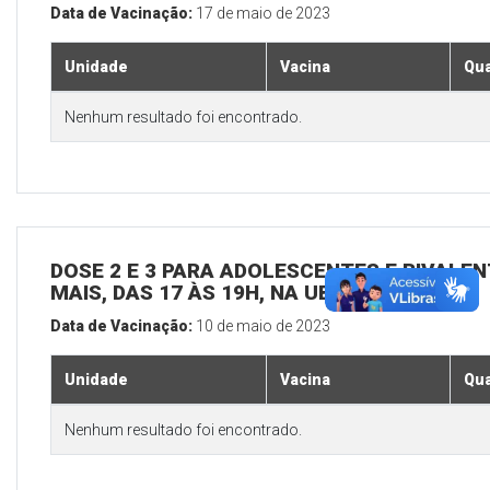
Data de Vacinação:
17 de maio de 2023
Unidade
Vacina
Qua
Nenhum resultado foi encontrado.
DOSE 2 E 3 PARA ADOLESCENTES E BIVALEN
MAIS, DAS 17 ÀS 19H, NA UBS SEDE
Data de Vacinação:
10 de maio de 2023
Unidade
Vacina
Qua
Nenhum resultado foi encontrado.