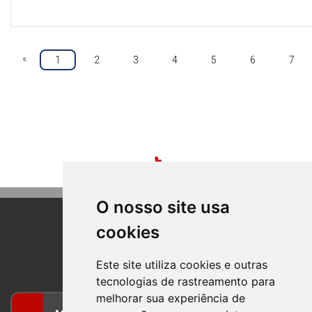
«
1
2
3
4
5
6
7
O nosso site usa
cookies
BOM PRINCIPIO
RIO GRANDE DO SUL
Este site utiliza cookies e outras
tecnologias de rastreamento para
melhorar sua experiência de