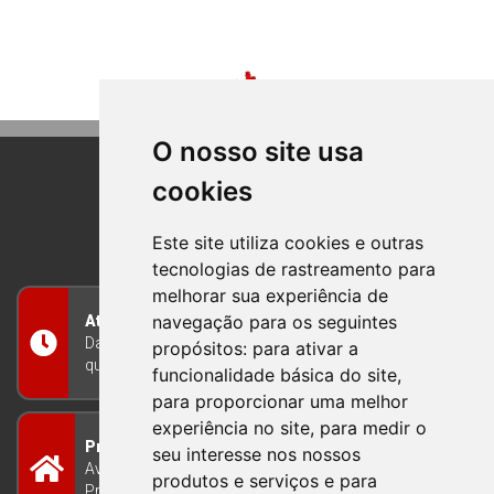
O nosso site usa
cookies
BOM PRINCIPIO
RIO GRANDE DO SUL
Este site utiliza cookies e outras
tecnologias de rastreamento para
melhorar sua experiência de
navegação para os seguintes
Atendimento
Das 8h às 12h e das 13h às 17h30, de segunda a
propósitos:
para ativar a
quinta-feira, e nas sextas-feiras das 7h às 13h
funcionalidade básica do site
,
para proporcionar uma melhor
experiência no site
,
para medir o
Prefeitura Municipal
seu interesse nos nossos
Avenida Guilherme Winter 65 - Centro Bom
produtos e serviços e para
Princípio/RS - Brasil CEP 95765-000