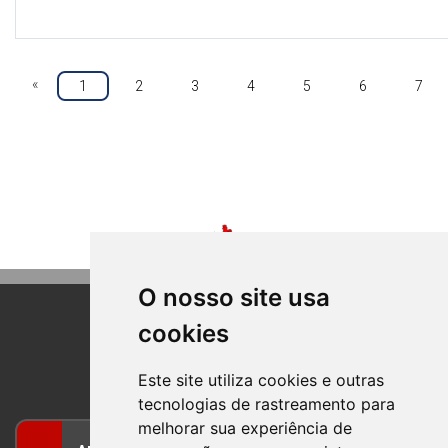
«
1
2
3
4
5
6
7
O nosso site usa
cookies
BOM PRINCIPIO
RIO GRANDE DO SUL
Este site utiliza cookies e outras
tecnologias de rastreamento para
melhorar sua experiência de