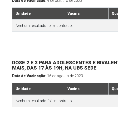
Data de Vacinação:
4 de outubro de 2023
Unidade
Vacina
Qua
Nenhum resultado foi encontrado.
DOSE 2 E 3 PARA ADOLESCENTES E BIVALEN
MAIS, DAS 17 ÀS 19H, NA UBS SEDE
Data de Vacinação:
16 de agosto de 2023
Unidade
Vacina
Qua
Nenhum resultado foi encontrado.