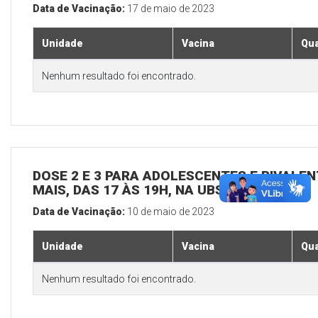
Data de Vacinação:
17 de maio de 2023
Unidade
Vacina
Qua
Nenhum resultado foi encontrado.
DOSE 2 E 3 PARA ADOLESCENTES E BIVALEN
MAIS, DAS 17 ÀS 19H, NA UBS SEDE
Data de Vacinação:
10 de maio de 2023
Unidade
Vacina
Qua
Nenhum resultado foi encontrado.