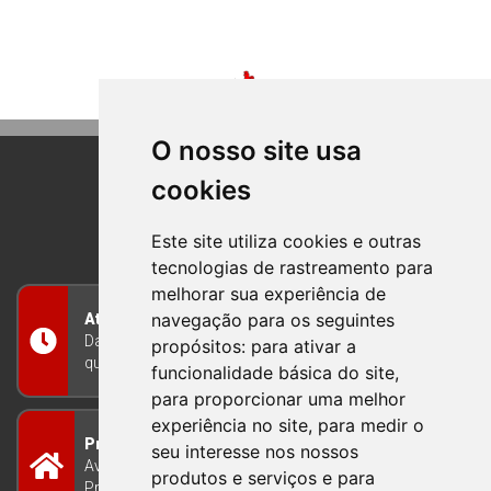
O nosso site usa
cookies
BOM PRINCIPIO
RIO GRANDE DO SUL
Este site utiliza cookies e outras
tecnologias de rastreamento para
melhorar sua experiência de
navegação para os seguintes
Atendimento
Das 8h às 12h e das 13h às 17h30, de segunda a
propósitos:
para ativar a
quinta-feira, e nas sextas-feiras das 7h às 13h
funcionalidade básica do site
,
para proporcionar uma melhor
experiência no site
,
para medir o
Prefeitura Municipal
seu interesse nos nossos
Avenida Guilherme Winter 65 - Centro Bom
produtos e serviços e para
Princípio/RS - Brasil CEP 95765-000