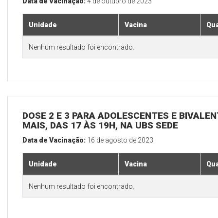
Data de Vacinação:
4 de outubro de 2023
Unidade
Vacina
Qua
Nenhum resultado foi encontrado.
DOSE 2 E 3 PARA ADOLESCENTES E BIVALEN
MAIS, DAS 17 ÀS 19H, NA UBS SEDE
Data de Vacinação:
16 de agosto de 2023
Unidade
Vacina
Qua
Nenhum resultado foi encontrado.