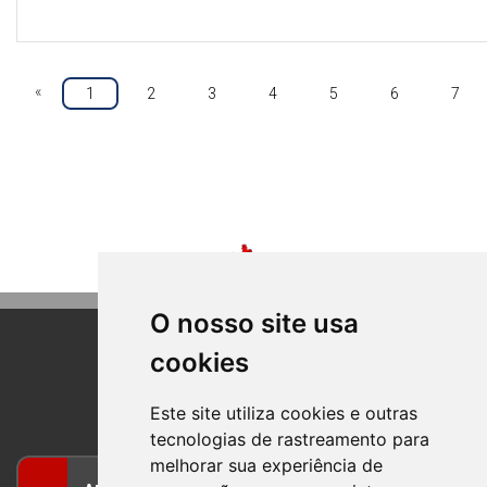
«
1
2
3
4
5
6
7
O nosso site usa
cookies
BOM PRINCIPIO
RIO GRANDE DO SUL
Este site utiliza cookies e outras
tecnologias de rastreamento para
melhorar sua experiência de