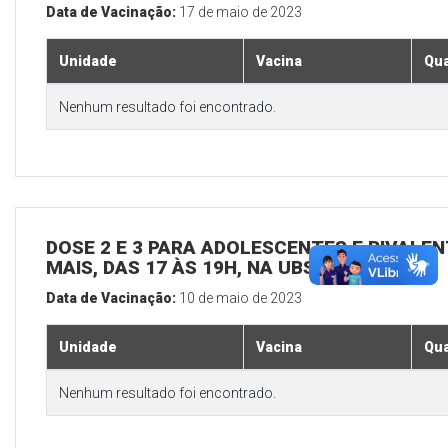
Data de Vacinação:
17 de maio de 2023
Unidade
Vacina
Qua
Nenhum resultado foi encontrado.
DOSE 2 E 3 PARA ADOLESCENTES E BIVALEN
MAIS, DAS 17 ÀS 19H, NA UBS SEDE
Data de Vacinação:
10 de maio de 2023
Unidade
Vacina
Qua
Nenhum resultado foi encontrado.