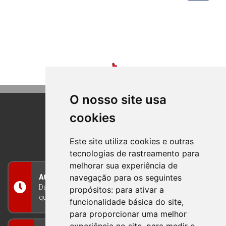
O nosso site usa
cookies
BOM PRINCIPIO
RIO GRANDE DO SUL
Este site utiliza cookies e outras
tecnologias de rastreamento para
melhorar sua experiência de
navegação para os seguintes
Atendimento
Das 8h às 12h e das 13h às 17h30, de segunda a
propósitos:
para ativar a
quinta-feira, e nas sextas-feiras das 7h às 13h
funcionalidade básica do site
,
para proporcionar uma melhor