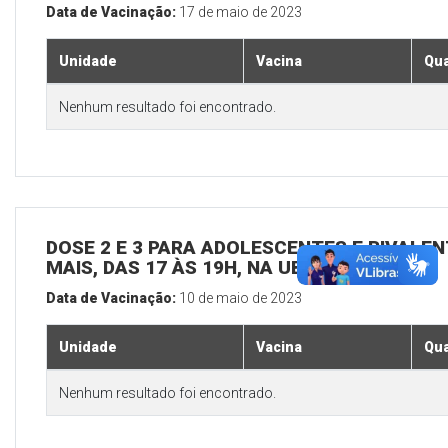
Data de Vacinação:
17 de maio de 2023
Unidade
Vacina
Qua
Nenhum resultado foi encontrado.
DOSE 2 E 3 PARA ADOLESCENTES E BIVALEN
MAIS, DAS 17 ÀS 19H, NA UBS SEDE
Data de Vacinação:
10 de maio de 2023
Unidade
Vacina
Qua
Nenhum resultado foi encontrado.