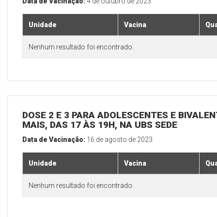
Data de Vacinação:
4 de outubro de 2023
Unidade
Vacina
Qua
Nenhum resultado foi encontrado.
DOSE 2 E 3 PARA ADOLESCENTES E BIVALEN
MAIS, DAS 17 ÀS 19H, NA UBS SEDE
Data de Vacinação:
16 de agosto de 2023
Unidade
Vacina
Qua
Nenhum resultado foi encontrado.