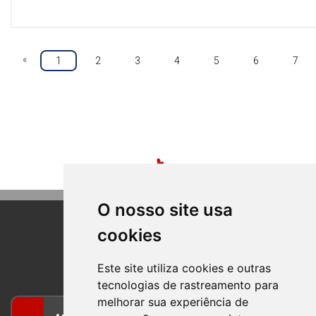
«
1
2
3
4
5
6
7
O nosso site usa
cookies
BOM PRINCIPIO
RIO GRANDE DO SUL
Este site utiliza cookies e outras
tecnologias de rastreamento para
melhorar sua experiência de