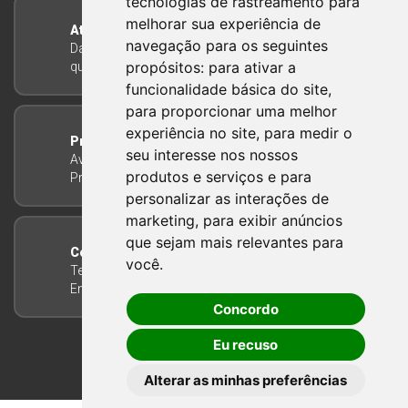
tecnologias de rastreamento para
melhorar sua experiência de
Atendimento
navegação para os seguintes
Das 8h às 12h e das 13h às 17h30, de segunda a
propósitos:
para ativar a
quinta-feira, e nas sextas-feiras das 7h às 13h
funcionalidade básica do site
,
para proporcionar uma melhor
experiência no site
,
para medir o
Prefeitura Municipal
seu interesse nos nossos
Avenida Guilherme Winter 65 - Centro Bom
produtos e serviços e para
Princípio/RS - Brasil CEP 95765-000
personalizar as interações de
marketing
,
para exibir anúncios
que sejam mais relevantes para
Contato
você
.
Telefone: (51) 3634-8100
Email:
gabinete@bomprincipio.rs.gov.br
Concordo
Eu recuso
Alterar as minhas preferências