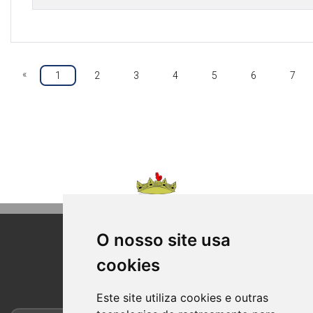
«
1
2
3
4
5
6
7
O nosso site usa
BOM PRINCIPIO
cookies
RIO GRANDE DO SUL
Este site utiliza cookies e outras