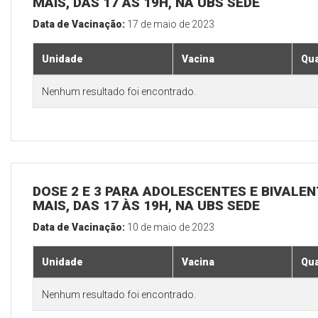
MAIS, DAS 17 ÀS 19H, NA UBS SEDE
Data de Vacinação:
17 de maio de 2023
Unidade
Vacina
Qua
Nenhum resultado foi encontrado.
DOSE 2 E 3 PARA ADOLESCENTES E BIVALEN
MAIS, DAS 17 ÀS 19H, NA UBS SEDE
Data de Vacinação:
10 de maio de 2023
Unidade
Vacina
Qua
Nenhum resultado foi encontrado.