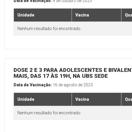
Data de Vacinação:
4 de outubro de 2023
Unidade
Vacina
Qua
Nenhum resultado foi encontrado.
DOSE 2 E 3 PARA ADOLESCENTES E BIVALEN
MAIS, DAS 17 ÀS 19H, NA UBS SEDE
Data de Vacinação:
16 de agosto de 2023
Unidade
Vacina
Qua
Nenhum resultado foi encontrado.