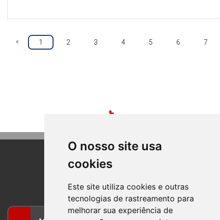
«
1
2
3
4
5
6
7
O nosso site usa
cookies
BOM PRINCIPIO
RIO GRANDE DO SUL
Este site utiliza cookies e outras
tecnologias de rastreamento para
melhorar sua experiência de