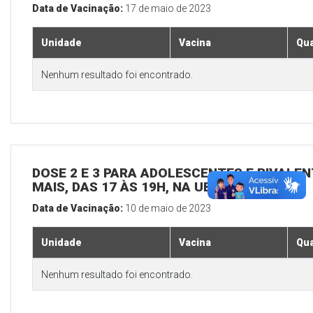
Data de Vacinação:
17 de maio de 2023
Unidade
Vacina
Qua
Nenhum resultado foi encontrado.
DOSE 2 E 3 PARA ADOLESCENTES E BIVALEN
MAIS, DAS 17 ÀS 19H, NA UBS SEDE
Data de Vacinação:
10 de maio de 2023
Unidade
Vacina
Qua
Nenhum resultado foi encontrado.