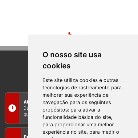
O nosso site usa
cookies
BOM PRINCIPIO
RIO GRANDE DO SUL
Este site utiliza cookies e outras
tecnologias de rastreamento para
melhorar sua experiência de
navegação para os seguintes
Atendimento
Das 8h às 12h e das 13h às 17h30, de segunda a
propósitos:
para ativar a
quinta-feira, e nas sextas-feiras das 7h às 13h
funcionalidade básica do site
,
para proporcionar uma melhor
experiência no site
,
para medir o
Prefeitura Municipal