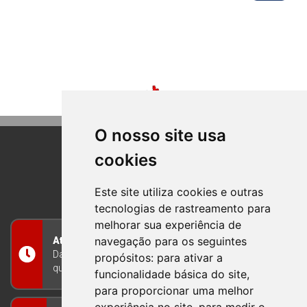
O nosso site usa
cookies
BOM PRINCIPIO
RIO GRANDE DO SUL
Este site utiliza cookies e outras
tecnologias de rastreamento para
melhorar sua experiência de
navegação para os seguintes
Atendimento
Das 8h às 12h e das 13h às 17h30, de segunda a
propósitos:
para ativar a
quinta-feira, e nas sextas-feiras das 7h às 13h
funcionalidade básica do site
,
para proporcionar uma melhor