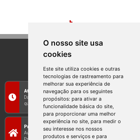
O nosso site usa
cookies
BOM PRINCIPIO
RIO GRANDE DO SUL
Este site utiliza cookies e outras
tecnologias de rastreamento para
melhorar sua experiência de
navegação para os seguintes
Atendimento
Das 8h às 12h e das 13h às 17h30, de segunda a
propósitos:
para ativar a
quinta-feira, e nas sextas-feiras das 7h às 13h
funcionalidade básica do site
,
para proporcionar uma melhor
experiência no site
,
para medir o
Prefeitura Municipal
seu interesse nos nossos
Avenida Guilherme Winter 65 - Centro Bom
produtos e serviços e para
Princípio/RS - Brasil CEP 95765-000