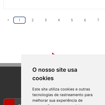
«
1
2
3
4
5
6
7
O nosso site usa
cookies
BOM PRINCIPIO
RIO GRANDE DO SUL
Este site utiliza cookies e outras
tecnologias de rastreamento para
melhorar sua experiência de