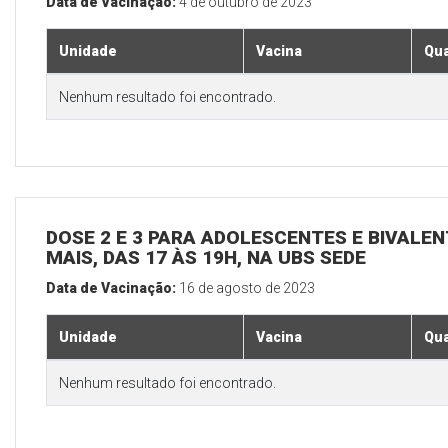
Data de Vacinação:
4 de outubro de 2023
Unidade
Vacina
Qua
Nenhum resultado foi encontrado.
DOSE 2 E 3 PARA ADOLESCENTES E BIVALEN
MAIS, DAS 17 ÀS 19H, NA UBS SEDE
Data de Vacinação:
16 de agosto de 2023
Unidade
Vacina
Qua
Nenhum resultado foi encontrado.