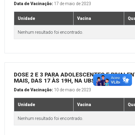
Data de Vacinação:
17 de maio de 2023
Unidade
Vacina
Qua
Nenhum resultado foi encontrado.
DOSE 2 E 3 PARA ADOLESCENTES E BIVALEN
MAIS, DAS 17 ÀS 19H, NA UBS SEDE
Data de Vacinação:
10 de maio de 2023
Unidade
Vacina
Qua
Nenhum resultado foi encontrado.