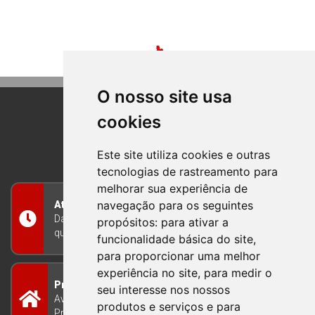
O nosso site usa
cookies
BOM PRINCIPIO
RIO GRANDE DO SUL
Este site utiliza cookies e outras
tecnologias de rastreamento para
melhorar sua experiência de
navegação para os seguintes
Atendimento
Das 8h às 12h e das 13h às 17h30, de segunda a
propósitos:
para ativar a
quinta-feira, e nas sextas-feiras das 7h às 13h
funcionalidade básica do site
,
para proporcionar uma melhor
experiência no site
,
para medir o
Prefeitura Municipal
seu interesse nos nossos
Avenida Guilherme Winter 65 - Centro Bom
produtos e serviços e para
Princípio/RS - Brasil CEP 95765-000