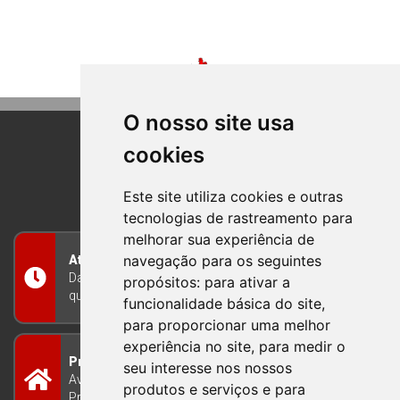
O nosso site usa
cookies
BOM PRINCIPIO
RIO GRANDE DO SUL
Este site utiliza cookies e outras
tecnologias de rastreamento para
melhorar sua experiência de
navegação para os seguintes
Atendimento
Das 8h às 12h e das 13h às 17h30, de segunda a
propósitos:
para ativar a
quinta-feira, e nas sextas-feiras das 7h às 13h
funcionalidade básica do site
,
para proporcionar uma melhor
experiência no site
,
para medir o
Prefeitura Municipal
seu interesse nos nossos
Avenida Guilherme Winter 65 - Centro Bom
produtos e serviços e para
Princípio/RS - Brasil CEP 95765-000