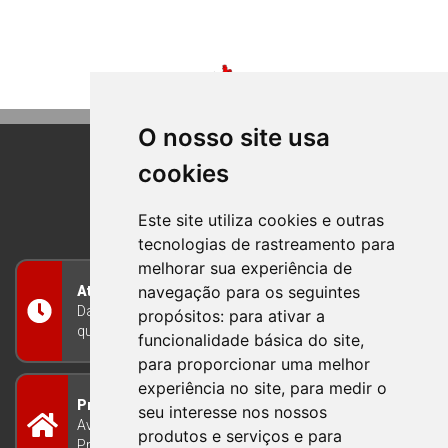
O nosso site usa
cookies
BOM PRINCIPIO
RIO GRANDE DO SUL
Este site utiliza cookies e outras
tecnologias de rastreamento para
melhorar sua experiência de
navegação para os seguintes
Atendimento
Das 8h às 12h e das 13h às 17h30, de segunda a
propósitos:
para ativar a
quinta-feira, e nas sextas-feiras das 7h às 13h
funcionalidade básica do site
,
para proporcionar uma melhor
experiência no site
,
para medir o
Prefeitura Municipal
seu interesse nos nossos
Avenida Guilherme Winter 65 - Centro Bom
produtos e serviços e para
Princípio/RS - Brasil CEP 95765-000