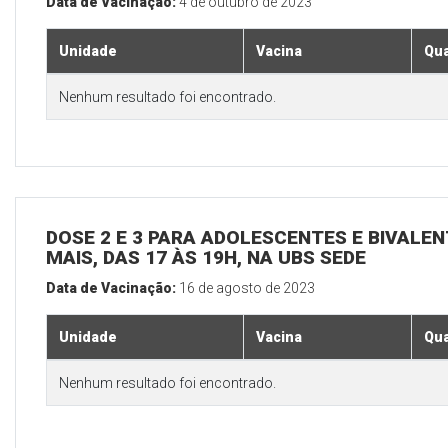
Data de Vacinação:
4 de outubro de 2023
Unidade
Vacina
Qua
Nenhum resultado foi encontrado.
DOSE 2 E 3 PARA ADOLESCENTES E BIVALEN
MAIS, DAS 17 ÀS 19H, NA UBS SEDE
Data de Vacinação:
16 de agosto de 2023
Unidade
Vacina
Qua
Nenhum resultado foi encontrado.