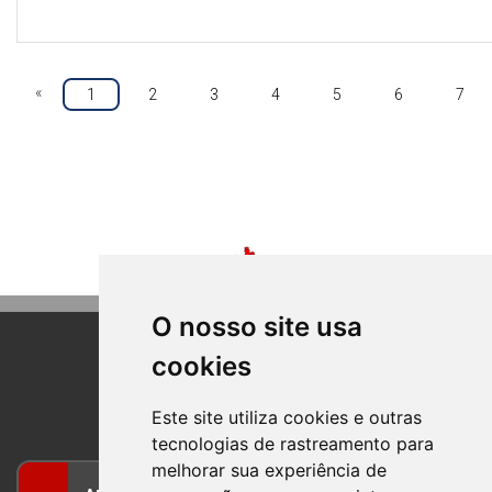
«
1
2
3
4
5
6
7
O nosso site usa
cookies
BOM PRINCIPIO
RIO GRANDE DO SUL
Este site utiliza cookies e outras
tecnologias de rastreamento para
melhorar sua experiência de