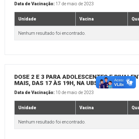
Data de Vacinação:
17 de maio de 2023
Unidade
Vacina
Qua
Nenhum resultado foi encontrado.
DOSE 2 E 3 PARA ADOLESCENTES E BIVALEN
MAIS, DAS 17 ÀS 19H, NA UBS SEDE
Data de Vacinação:
10 de maio de 2023
Unidade
Vacina
Qua
Nenhum resultado foi encontrado.