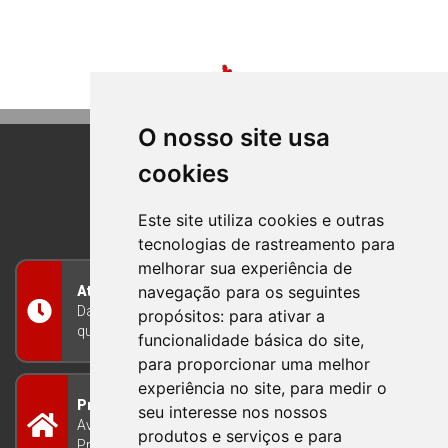
O nosso site usa
cookies
BOM PRINCIPIO
RIO GRANDE DO SUL
Este site utiliza cookies e outras
tecnologias de rastreamento para
melhorar sua experiência de
navegação para os seguintes
Atendimento
Das 8h às 12h e das 13h às 17h30, de segunda a
propósitos:
para ativar a
quinta-feira, e nas sextas-feiras das 7h às 13h
funcionalidade básica do site
,
para proporcionar uma melhor
experiência no site
,
para medir o
Prefeitura Municipal
seu interesse nos nossos
Avenida Guilherme Winter 65 - Centro Bom
produtos e serviços e para
Princípio/RS - Brasil CEP 95765-000