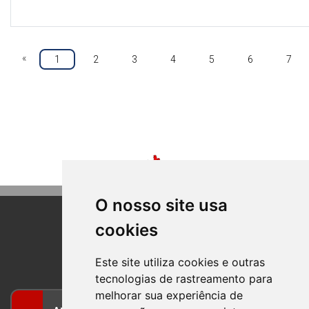
«
1
2
3
4
5
6
7
O nosso site usa
cookies
BOM PRINCIPIO
RIO GRANDE DO SUL
Este site utiliza cookies e outras
tecnologias de rastreamento para
melhorar sua experiência de