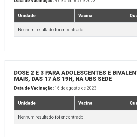
Data de Vacinação:
4 de outubro de 2023
Unidade
Vacina
Qua
Nenhum resultado foi encontrado.
DOSE 2 E 3 PARA ADOLESCENTES E BIVALEN
MAIS, DAS 17 ÀS 19H, NA UBS SEDE
Data de Vacinação:
16 de agosto de 2023
Unidade
Vacina
Qua
Nenhum resultado foi encontrado.