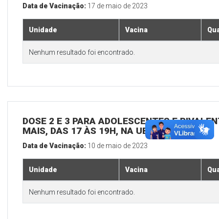
Data de Vacinação:
17 de maio de 2023
Unidade
Vacina
Qua
Nenhum resultado foi encontrado.
DOSE 2 E 3 PARA ADOLESCENTES E BIVALEN
MAIS, DAS 17 ÀS 19H, NA UBS SEDE
Data de Vacinação:
10 de maio de 2023
Unidade
Vacina
Qua
Nenhum resultado foi encontrado.