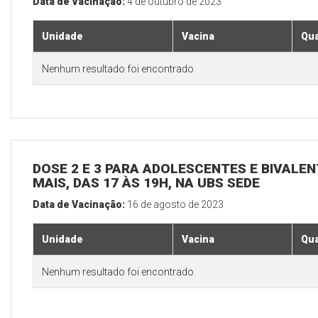
Data de Vacinação:
4 de outubro de 2023
Unidade
Vacina
Qua
Nenhum resultado foi encontrado.
DOSE 2 E 3 PARA ADOLESCENTES E BIVALEN
MAIS, DAS 17 ÀS 19H, NA UBS SEDE
Data de Vacinação:
16 de agosto de 2023
Unidade
Vacina
Qua
Nenhum resultado foi encontrado.