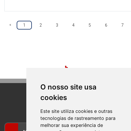
«
1
2
3
4
5
6
7
O nosso site usa
cookies
BOM PRINCIPIO
RIO GRANDE DO SUL
Este site utiliza cookies e outras
tecnologias de rastreamento para
melhorar sua experiência de