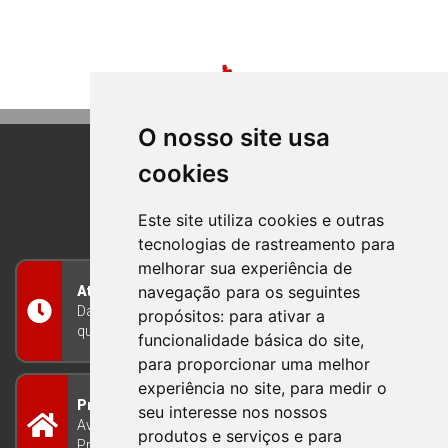
O nosso site usa
cookies
BOM PRINCIPIO
RIO GRANDE DO SUL
Este site utiliza cookies e outras
tecnologias de rastreamento para
melhorar sua experiência de
navegação para os seguintes
Atendimento
Das 8h às 12h e das 13h às 17h30, de segunda a
propósitos:
para ativar a
quinta-feira, e nas sextas-feiras das 7h às 13h
funcionalidade básica do site
,
para proporcionar uma melhor
experiência no site
,
para medir o
Prefeitura Municipal
seu interesse nos nossos
Avenida Guilherme Winter 65 - Centro Bom
produtos e serviços e para
Princípio/RS - Brasil CEP 95765-000