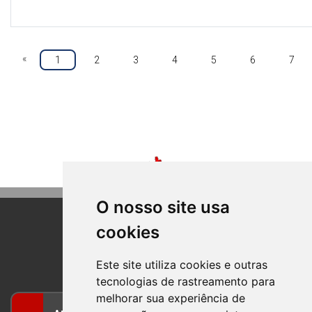
«
1
2
3
4
5
6
7
O nosso site usa
cookies
BOM PRINCIPIO
RIO GRANDE DO SUL
Este site utiliza cookies e outras
tecnologias de rastreamento para
melhorar sua experiência de