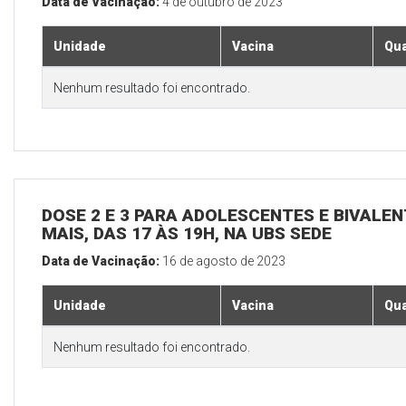
Data de Vacinação:
4 de outubro de 2023
Unidade
Vacina
Qua
Nenhum resultado foi encontrado.
DOSE 2 E 3 PARA ADOLESCENTES E BIVALEN
MAIS, DAS 17 ÀS 19H, NA UBS SEDE
Data de Vacinação:
16 de agosto de 2023
Unidade
Vacina
Qua
Nenhum resultado foi encontrado.