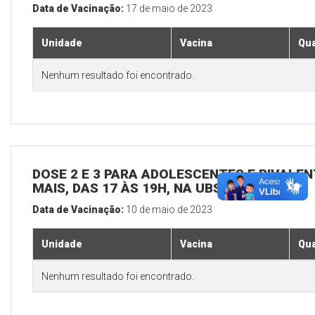
Data de Vacinação:
17 de maio de 2023
Unidade
Vacina
Qua
Nenhum resultado foi encontrado.
DOSE 2 E 3 PARA ADOLESCENTES E BIVALEN
MAIS, DAS 17 ÀS 19H, NA UBS SEDE
Data de Vacinação:
10 de maio de 2023
Unidade
Vacina
Qua
Nenhum resultado foi encontrado.