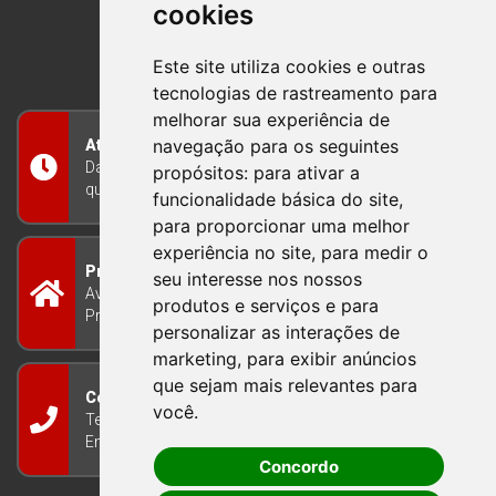
cookies
BOM PRINCIPIO
RIO GRANDE DO SUL
Este site utiliza cookies e outras
tecnologias de rastreamento para
melhorar sua experiência de
navegação para os seguintes
Atendimento
Das 8h às 12h e das 13h às 17h30, de segunda a
propósitos:
para ativar a
quinta-feira, e nas sextas-feiras das 7h às 13h
funcionalidade básica do site
,
para proporcionar uma melhor
experiência no site
,
para medir o
Prefeitura Municipal
seu interesse nos nossos
Avenida Guilherme Winter 65 - Centro Bom
produtos e serviços e para
Princípio/RS - Brasil CEP 95765-000
personalizar as interações de
marketing
,
para exibir anúncios
que sejam mais relevantes para
Contato
você
.
Telefone: (51) 3634-8100
Email:
gabinete@bomprincipio.rs.gov.br
Concordo