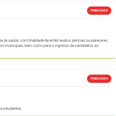
FINALIZADO
a de saúde, com finalidade de emitir laudos, perícias ou pareceres
icos municipais, bem como para o ingresso de candidatos ao
grante do Edital 065/2023, encontra-se no link Saiba Mais.
FINALIZADO
a estudantes.