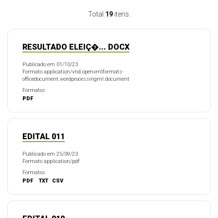
Total
19
itens.
RESULTADO ELEIÇ�... DOCX
Publicado em 01/10/23
Formato application/vnd.openxmlformats-
officedocument.wordprocessingml.document
Formatos
PDF
EDITAL 011
Publicado em 25/09/23
Formato application/pdf
Formatos
PDF
TXT
CSV