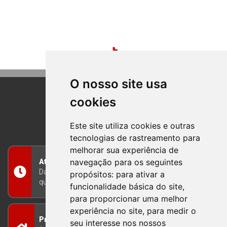
O nosso site usa
cookies
BOM PRINCIPIO
RIO GRANDE DO SUL
Este site utiliza cookies e outras
tecnologias de rastreamento para
melhorar sua experiência de
navegação para os seguintes
Atendimento
Das 8h às 12h e das 13h às 17h30, de segunda a
propósitos:
para ativar a
quinta-feira, e nas sextas-feiras das 7h às 13h
funcionalidade básica do site
,
para proporcionar uma melhor
experiência no site
,
para medir o
Prefeitura Municipal
seu interesse nos nossos