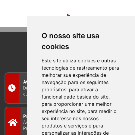
O nosso site usa
cookies
BOM PRINCIPIO
RIO GRANDE DO SUL
Este site utiliza cookies e outras
tecnologias de rastreamento para
melhorar sua experiência de
navegação para os seguintes
Atendimento
Das 8h às 12h e das 13h às 17h30, de segunda a
propósitos:
para ativar a
quinta-feira, e nas sextas-feiras das 7h às 13h
funcionalidade básica do site
,
para proporcionar uma melhor
experiência no site
,
para medir o
Prefeitura Municipal
seu interesse nos nossos
Avenida Guilherme Winter 65 - Centro Bom
produtos e serviços e para
Princípio/RS - Brasil CEP 95765-000
personalizar as interações de