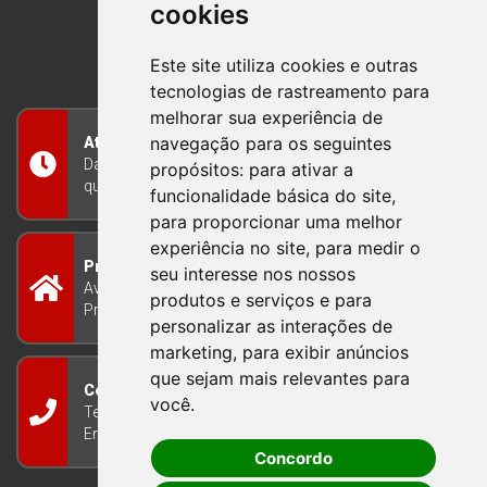
cookies
BOM PRINCIPIO
RIO GRANDE DO SUL
Este site utiliza cookies e outras
tecnologias de rastreamento para
melhorar sua experiência de
navegação para os seguintes
Atendimento
Das 8h às 12h e das 13h às 17h30, de segunda a
propósitos:
para ativar a
quinta-feira, e nas sextas-feiras das 7h às 13h
funcionalidade básica do site
,
para proporcionar uma melhor
experiência no site
,
para medir o
Prefeitura Municipal
seu interesse nos nossos
Avenida Guilherme Winter 65 - Centro Bom
produtos e serviços e para
Princípio/RS - Brasil CEP 95765-000
personalizar as interações de
marketing
,
para exibir anúncios
que sejam mais relevantes para
Contato
você
.
Telefone: (51) 3634-8100
Email:
gabinete@bomprincipio.rs.gov.br
Concordo