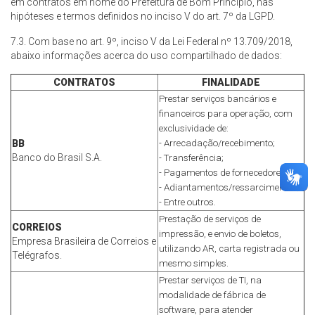
em contratos em nome do Prefeitura de Bom Princípio, nas
hipóteses e termos definidos no inciso V do art. 7º da LGPD.
7.3. Com base no art. 9º, inciso V da Lei Federal nº 13.709/2018,
abaixo informações acerca do uso compartilhado de dados:
CONTRATOS
FINALIDADE
Prestar serviços bancários e
financeiros para operação, com
exclusividade de:
BB
- Arrecadação/recebimento;
Banco do Brasil S.A.
- Transferência;
- Pagamentos de fornecedores;
- Adiantamentos/ressarcimentos;
- Entre outros.
Prestação de serviços de
CORREIOS
impressão, e envio de boletos,
Empresa Brasileira de Correios e
utilizando AR, carta registrada ou
Telégrafos.
mesmo simples.
Prestar serviços de TI, na
modalidade de fábrica de
software, para atender