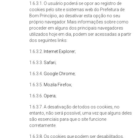
1.6.3.1. O usuário poderá se opor ao registro de
cookies pelo site e sistemas web do Prefeitura de
Bom Princípio, ao desativar esta opção no seu
próprio navegador. Mais informações sobre como
proceder em alguns dos principais navegadores
utilizados hoje em dia, podem ser acessadas a partir
dos seguintes links:
1.6.3.2.
Internet Explorer
;
1.6.3.3.
Safari
;
1.6.3.4.
Google Chrome
;
1.6.3.5.
Mozila Firefox
;
1.6.3.6.
Opera
;
1.6.3.7. A desativação de todos os cookies, no
entanto, não será possível, uma vez que alguns deles
são essenciais para que o site funcione
corretamente.
1.6.3.8. Os cookies que podem ser desabilitados,