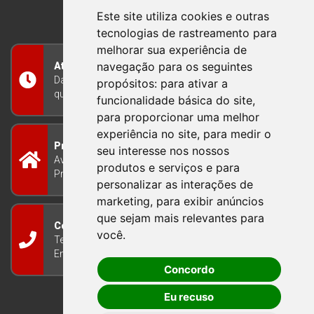
RIO GRANDE DO SUL
Este site utiliza cookies e outras
tecnologias de rastreamento para
melhorar sua experiência de
navegação para os seguintes
Atendimento
Das 8h às 12h e das 13h às 17h30, de segunda a
propósitos:
para ativar a
quinta-feira, e nas sextas-feiras das 7h às 13h
funcionalidade básica do site
,
para proporcionar uma melhor
experiência no site
,
para medir o
Prefeitura Municipal
seu interesse nos nossos
Avenida Guilherme Winter 65 - Centro Bom
produtos e serviços e para
Princípio/RS - Brasil CEP 95765-000
personalizar as interações de
marketing
,
para exibir anúncios
que sejam mais relevantes para
Contato
você
.
Telefone: (51) 3634-8100
Email:
gabinete@bomprincipio.rs.gov.br
Concordo
Eu recuso