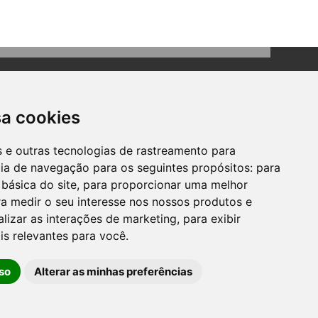
sa cookies
es e outras tecnologias de rastreamento para
cia de navegação para os seguintes propósitos:
para
Contato
 básica do site
,
para proporcionar uma melhor
Telefone: (51) 3634-8100
a medir o seu interesse nos nossos produtos e
Email:
gabinete@bomprincipio.rs.gov.br
alizar as interações de marketing
,
para exibir
is relevantes para você
.
so
Alterar as minhas preferências