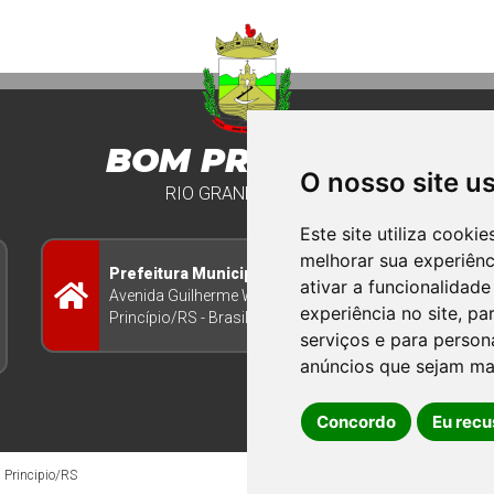
BOM PRINCIPIO
O nosso site u
RIO GRANDE DO SUL
Este site utiliza cooki
melhorar sua experiên
Prefeitura Municipal
ativar a funcionalidade
Avenida Guilherme Winter 65 - Centro Bom
experiência no site
,
par
Princípio/RS - Brasil CEP 95765-000
serviços e para person
anúncios que sejam ma
Concordo
Eu recu
 Principio/RS