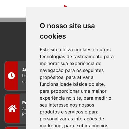
O nosso site usa
cookies
BOM PRINCIPIO
RIO GRANDE DO SUL
Este site utiliza cookies e outras
tecnologias de rastreamento para
melhorar sua experiência de
navegação para os seguintes
Atendimento
Das 8h às 12h e das 13h às 17h30, de segunda a
propósitos:
para ativar a
quinta-feira, e nas sextas-feiras das 7h às 13h
funcionalidade básica do site
,
para proporcionar uma melhor
experiência no site
,
para medir o
Prefeitura Municipal
seu interesse nos nossos
Avenida Guilherme Winter 65 - Centro Bom
produtos e serviços e para
Princípio/RS - Brasil CEP 95765-000
personalizar as interações de
marketing
,
para exibir anúncios