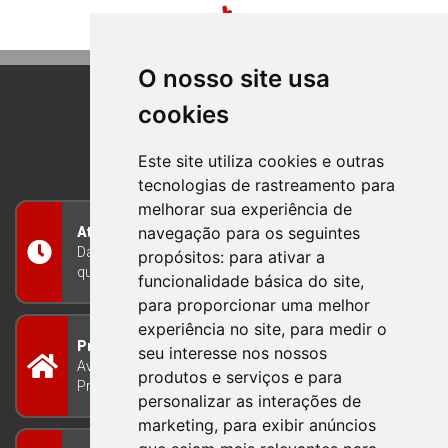
O nosso site usa
cookies
BOM PRINCIPIO
RIO GRANDE DO SUL
Este site utiliza cookies e outras
tecnologias de rastreamento para
melhorar sua experiência de
navegação para os seguintes
Atendimento
Das 8h às 12h e das 13h às 17h30, de segunda a
propósitos:
para ativar a
quinta-feira, e nas sextas-feiras das 7h às 13h
funcionalidade básica do site
,
para proporcionar uma melhor
experiência no site
,
para medir o
Prefeitura Municipal
seu interesse nos nossos
Avenida Guilherme Winter 65 - Centro Bom
produtos e serviços e para
Princípio/RS - Brasil CEP 95765-000
personalizar as interações de
marketing
,
para exibir anúncios