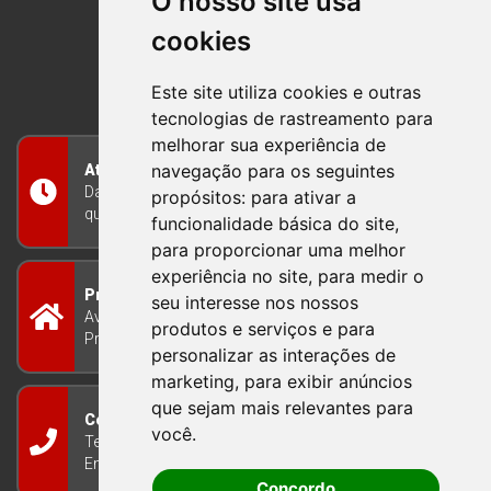
O nosso site usa
cookies
BOM PRINCIPIO
RIO GRANDE DO SUL
Este site utiliza cookies e outras
tecnologias de rastreamento para
melhorar sua experiência de
navegação para os seguintes
Atendimento
Das 8h às 12h e das 13h às 17h30, de segunda a
propósitos:
para ativar a
quinta-feira, e nas sextas-feiras das 7h às 13h
funcionalidade básica do site
,
para proporcionar uma melhor
experiência no site
,
para medir o
Prefeitura Municipal
seu interesse nos nossos
Avenida Guilherme Winter 65 - Centro Bom
produtos e serviços e para
Princípio/RS - Brasil CEP 95765-000
personalizar as interações de
marketing
,
para exibir anúncios
que sejam mais relevantes para
Contato
você
.
Telefone: (51) 3634-8100
Email:
gabinete@bomprincipio.rs.gov.br
Concordo