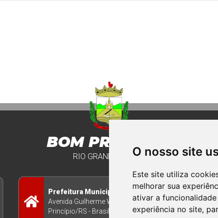
BOM PRINCIPIO
O nosso site u
RIO GRANDE DO SUL
Este site utiliza cooki
melhorar sua experiên
Prefeitura Municipal
ativar a funcionalidade
Avenida Guilherme Winter 65 - Centro Bom
experiência no site
,
par
Princípio/RS - Brasil CEP 95765-000