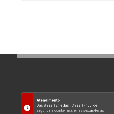
Atendimento
Das 8h às 12h e das 13h às 17h30, de
segunda a quinta-feira, e nas sextas-feiras