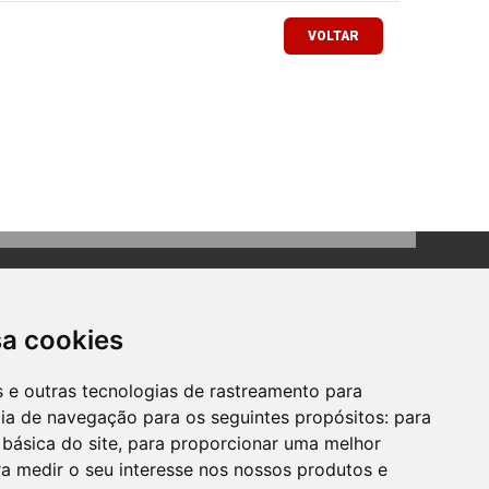
VOLTAR
sa cookies
es e outras tecnologias de rastreamento para
cia de navegação para os seguintes propósitos:
para
Contato
 básica do site
,
para proporcionar uma melhor
Telefone: (51) 3634-8100
a medir o seu interesse nos nossos produtos e
Email:
gabinete@bomprincipio.rs.gov.br