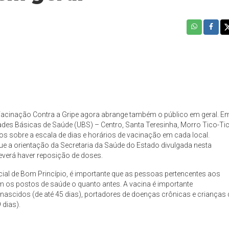
Vacinação Contra a Gripe agora abrange também o público em geral. E
des Básicas de Saúde (UBS) – Centro, Santa Teresinha, Morro Tico-Ti
os sobre a escala de dias e horários de vacinação em cada local.
ue a orientação da Secretaria da Saúde do Estado divulgada nesta
deverá haver reposição de doses.
cial de Bom Princípio, é importante que as pessoas pertencentes aos
m os postos de saúde o quanto antes. A vacina é importante
nascidos (de até 45 dias), portadores de doenças crônicas e crianças 
 dias).