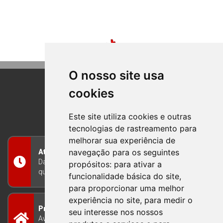
O nosso site usa
cookies
BOM PRINCIPIO
RIO GRANDE DO SUL
Este site utiliza cookies e outras
tecnologias de rastreamento para
melhorar sua experiência de
navegação para os seguintes
Atendimento
Das 8h às 12h e das 13h às 17h30, de segunda a
propósitos:
para ativar a
quinta-feira, e nas sextas-feiras das 7h às 13h
funcionalidade básica do site
,
para proporcionar uma melhor
experiência no site
,
para medir o
Prefeitura Municipal
seu interesse nos nossos
Avenida Guilherme Winter 65 - Centro Bom