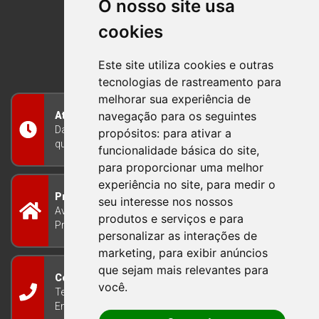
O nosso site usa
cookies
BOM PRINCIPIO
RIO GRANDE DO SUL
Este site utiliza cookies e outras
tecnologias de rastreamento para
melhorar sua experiência de
navegação para os seguintes
Atendimento
Das 8h às 12h e das 13h às 17h30, de segunda a
propósitos:
para ativar a
quinta-feira, e nas sextas-feiras das 7h às 13h
funcionalidade básica do site
,
para proporcionar uma melhor
experiência no site
,
para medir o
Prefeitura Municipal
seu interesse nos nossos
Avenida Guilherme Winter 65 - Centro Bom
produtos e serviços e para
Princípio/RS - Brasil CEP 95765-000
personalizar as interações de
marketing
,
para exibir anúncios
que sejam mais relevantes para
Contato
você
.
Telefone: (51) 3634-8100
Email:
gabinete@bomprincipio.rs.gov.br