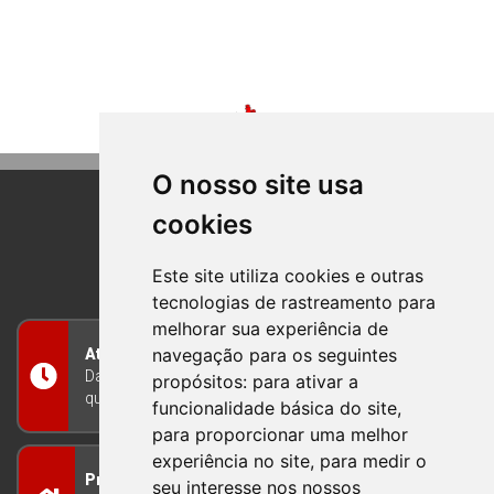
O nosso site usa
cookies
BOM PRINCIPIO
RIO GRANDE DO SUL
Este site utiliza cookies e outras
tecnologias de rastreamento para
melhorar sua experiência de
navegação para os seguintes
Atendimento
Das 8h às 12h e das 13h às 17h30, de segunda a
propósitos:
para ativar a
quinta-feira, e nas sextas-feiras das 7h às 13h
funcionalidade básica do site
,
para proporcionar uma melhor
experiência no site
,
para medir o
Prefeitura Municipal
seu interesse nos nossos