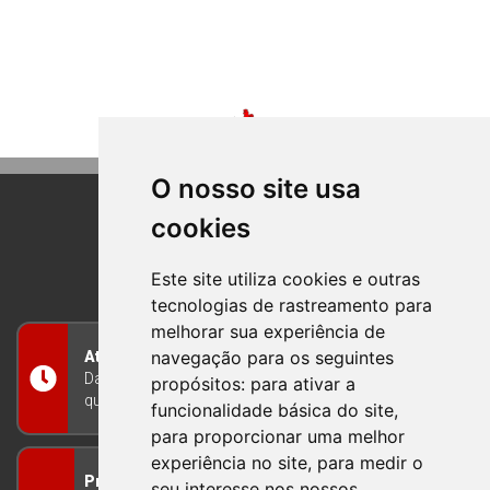
O nosso site usa
BOM PRINCIPIO
cookies
RIO GRANDE DO SUL
Este site utiliza cookies e outras
tecnologias de rastreamento para
melhorar sua experiência de
Atendimento
navegação para os seguintes
Das 8h às 12h e das 13h às 17h30, de segunda a
quinta-feira, e nas sextas-feiras das 7h às 13h
propósitos:
para ativar a
funcionalidade básica do site
,
para proporcionar uma melhor
Prefeitura Municipal
experiência no site
,
para medir o
Avenida Guilherme Winter 65 - Centro Bom
seu interesse nos nossos