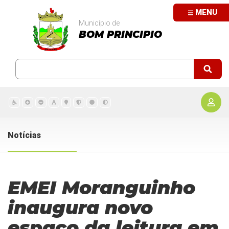
MENU
Município de
BOM PRINCIPIO
Notícias
EMEI Moranguinho
inaugura novo
espaço da leitura em