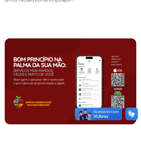
id=com.kodefy.bomprincipio&pli=1