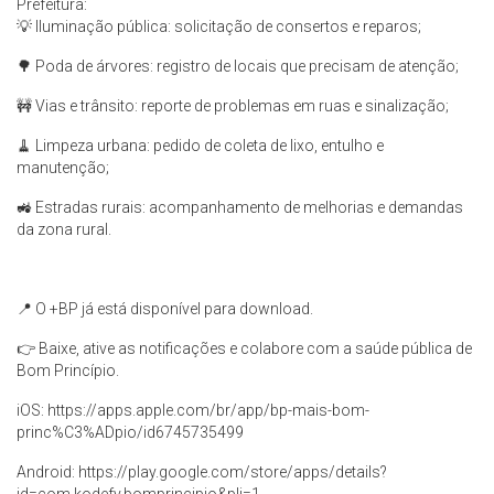
Prefeitura:
💡 Iluminação pública: solicitação de consertos e reparos;
🌳 Poda de árvores: registro de locais que precisam de atenção;
🚧 Vias e trânsito: reporte de problemas em ruas e sinalização;
🧹 Limpeza urbana: pedido de coleta de lixo, entulho e
manutenção;
🚜 Estradas rurais: acompanhamento de melhorias e demandas
da zona rural.
📍 O +BP já está disponível para download.
👉 Baixe, ative as notificações e colabore com a saúde pública de
Bom Princípio.
iOS: https://apps.apple.com/br/app/bp-mais-bom-
princ%C3%ADpio/id6745735499
Android: https://play.google.com/store/apps/details?