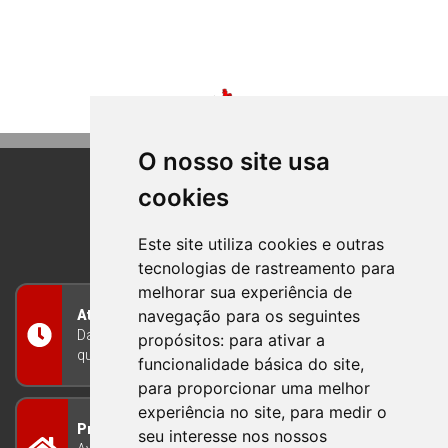
O nosso site usa
cookies
BOM PRINCIPIO
RIO GRANDE DO SUL
Este site utiliza cookies e outras
tecnologias de rastreamento para
melhorar sua experiência de
navegação para os seguintes
Atendimento
Das 8h às 12h e das 13h às 17h30, de segunda a
propósitos:
para ativar a
quinta-feira, e nas sextas-feiras das 7h às 13h
funcionalidade básica do site
,
para proporcionar uma melhor
experiência no site
,
para medir o
Prefeitura Municipal
seu interesse nos nossos