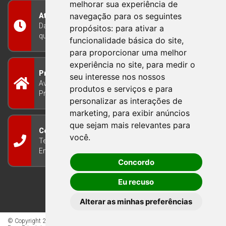
melhorar sua experiência de
navegação para os seguintes
Atendimento
Das 8h às 12h e das 13h às 17h30, de segunda a
propósitos:
para ativar a
quinta-feira, e nas sextas-feiras das 7h às 13h
funcionalidade básica do site
,
para proporcionar uma melhor
experiência no site
,
para medir o
Prefeitura Municipal
seu interesse nos nossos
Avenida Guilherme Winter 65 - Centro Bom
produtos e serviços e para
Princípio/RS - Brasil CEP 95765-000
personalizar as interações de
marketing
,
para exibir anúncios
que sejam mais relevantes para
Contato
você
.
Telefone: (51) 3634-8100
Email:
gabinete@bomprincipio.rs.gov.br
Concordo
Eu recuso
Alterar as minhas preferências
© Copyright 2026 - Todos os direitos reservados à Prefeitura de