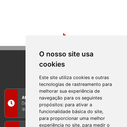
O nosso site usa
cookies
BOM PRINCIPIO
RIO GRANDE DO SUL
Este site utiliza cookies e outras
tecnologias de rastreamento para
melhorar sua experiência de
navegação para os seguintes
Atendimento
Das 8h às 12h e das 13h às 17h30, de segunda a
propósitos:
para ativar a
quinta-feira, e nas sextas-feiras das 7h às 13h
funcionalidade básica do site
,
para proporcionar uma melhor
experiência no site
,
para medir o