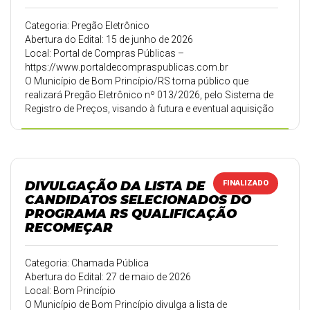
Categoria: Pregão Eletrônico
Abertura do Edital: 15 de junho de 2026
Local: Portal de Compras Públicas –
https://www.portaldecompraspublicas.com.br
O Município de Bom Princípio/RS torna público que
realizará Pregão Eletrônico nº 013/2026, pelo Sistema de
Registro de Preços, visando à futura e eventual aquisição
de gasolina comum para abastecimento da frota
municipal e equipamentos motorizados utilizados pelas
Secretarias Municipais. A sessão pública ocorrerá no dia
15 de junho de 2026, às 9h, por meio do Portal de
Compras Públicas.
DIVULGAÇÃO DA LISTA DE
FINALIZADO
CANDIDATOS SELECIONADOS DO
PROGRAMA RS QUALIFICAÇÃO
RECOMEÇAR
Categoria: Chamada Pública
Abertura do Edital: 27 de maio de 2026
Local: Bom Princípio
O Município de Bom Princípio divulga a lista de