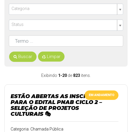
Categoria
Status
Buscar
Limpar
Exibindo
1-20
de
823
itens.
ESTÃO ABERTAS AS INSCRIÇÕES
EM ANDAMENTO
PARA O EDITAL PNAB CICLO 2 –
SELEÇÃO DE PROJETOS
CULTURAIS 🎭
Categoria: Chamada Pública