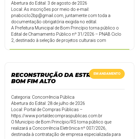
Abertura do Edital: 3 de agosto de 2026
Local: As inscrições por meio do e-mail:
pnabciclo2bp@gmail.com
, juntamente com toda a
documentação obrigatória exigida no edital.
A Prefeitura Municipal de Bom Princípio torna público o
Edital de Chamamento Público nº 31/2026 – PNAB Ciclo
2, destinado à seleção de projetos culturais com
recursos da Política Nacional Aldir Blanc de Fomento à
Cultura (Lei nº 14.399/2022). As inscrições estarão
abertas das 8h do dia 03/08/2026 até as 23h59min do dia
21/08/2026. Consulte o edital e seus anexos para
conhecer as categorias e critérios de seleção.
RECONSTRUÇÃO DA ESTRADA
EM ANDAMENTO
BOM FIM ALTO
Categoria: Concorrência Pública
Abertura do Edital: 28 de julho de 2026
Local: Portal de Compras Públicas –
https://www.portaldecompraspublicas.com.br
O Município de Bom Princípio/RS torna público que
realizará a Concorrência Eletrônica nº 007/2026,
destinada à contratação de empresa especializada para