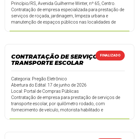
Princípio/RS, Avenida Guilherme Winter, nº 65, Centro.
Contratação de empresa especializada para prestação de
serviços de roçada, jardinagem, limpeza urbana e
manutenção de espaços públicos nas localidades de
Vale das Flores, Bom Fim Alto, Bom Fim Médio, Bom Fim
Baixo, Rua José Ari Griebler e vias vicinais, pelo período de
12 meses.
CONTRATAÇÃO DE SERVIÇOS DE
FINALIZADO
TRANSPORTE ESCOLAR
Categoria: Pregão Eletrônico
Abertura do Edital: 17 de junho de 2026
Local: Portal de Compras Públicas
Contratação de empresa para prestação de serviços de
transporte escolar, por quilômetro rodado, com
fornecimento de veículo, motorista habilitado e
combustível, para atendimento de roteiro escolar da rede
municipal de ensino.