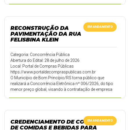
execução de obra de reconstrução da Estrada Bom Fim
Alto, compreendendo reconstrução do talude, sistema de
drenagem, estruturas de contenção em gabião,
pavimentação asfáltica e sinalização viária. A sessão
pública ocorrerá no dia 28 de julho de 2026, às 14h00, por
RECONSTRUÇÃO DA
EM ANDAMENTO
meio do Portal de Compras Públicas.
PAVIMENTAÇÃO DA RUA
FELISBINA KLEIN
Categoria: Concorrência Pública
Abertura do Edital: 28 de julho de 2026
Local: Portal de Compras Públicas
https://www.portaldecompraspublicas.com.br
O Município de Bom Princípio/RS torna público que
realizará a Concorrência Eletrônica nº 006/2026, do tipo
menor preço global, visando à contratação de empresa
especializada para execução de obra de reconstrução da
pavimentação da Rua Felisbina Klein, no Bairro Piedade,
incluindo a execução de muro de contenção em gabião,
conforme Projeto Executivo, Termo de Referência e
demais documentos do edital. A sessão pública ocorrerá
CREDENCIAMENTO DE COMÉRCIO
EM ANDAMENTO
no dia 28 de julho de 2026, às 9h, por meio do Portal de
DE COMIDAS E BEBIDAS PARA