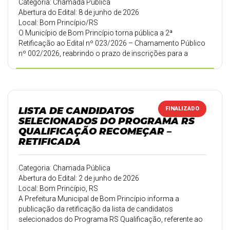
Categoria: Chamada Pública
Abertura do Edital: 8 de junho de 2026
Local: Bom Princípio/RS
O Município de Bom Princípio torna pública a 2ª
Retificação ao Edital nº 023/2026 – Chamamento Público
nº 002/2026, reabrindo o prazo de inscrições para a
função de oficineiro no âmbito da Política Nacional Aldir
Blanc de Fomento à Cultura – PNAB Ciclo 2. As inscrições
poderão ser realizadas de 08 a 21 de junho de 2026.
LISTA DE CANDIDATOS
FINALIZADO
SELECIONADOS DO PROGRAMA RS
QUALIFICAÇÃO RECOMEÇAR –
RETIFICADA
Categoria: Chamada Pública
Abertura do Edital: 2 de junho de 2026
Local: Bom Princípio, RS
A Prefeitura Municipal de Bom Princípio informa a
publicação da retificação da lista de candidatos
selecionados do Programa RS Qualificação, referente ao
Edital nº 11/2026 – Qualificação e Capacitação