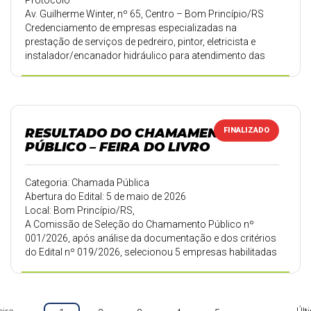
Protocolo
Av. Guilherme Winter, nº 65, Centro – Bom Princípio/RS
Credenciamento de empresas especializadas na
prestação de serviços de pedreiro, pintor, eletricista e
instalador/encanador hidráulico para atendimento das
demandas da Secretaria Municipal de Infraestrutura. O
período de credenciamento ocorrerá de 07 a 22 de maio
de 2026.
RESULTADO DO CHAMAMENTO
FINALIZADO
PÚBLICO – FEIRA DO LIVRO
Categoria: Chamada Pública
Abertura do Edital: 5 de maio de 2026
Local: Bom Princípio/RS,
A Comissão de Seleção do Chamamento Público nº
001/2026, após análise da documentação e dos critérios
do Edital nº 019/2026, selecionou 5 empresas habilitadas
para participação na 18ª Feira do Livro de Bom Princípio.