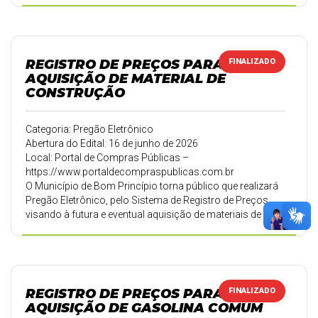
Profissional. A alteração refere-se à lista de selecionados
para o curso de Monitor Escolar. Os demais itens do
edital permanecem inalterados.
REGISTRO DE PREÇOS PARA
FINALIZADO
AQUISIÇÃO DE MATERIAL DE
CONSTRUÇÃO
Categoria: Pregão Eletrônico
Abertura do Edital: 16 de junho de 2026
Local: Portal de Compras Públicas –
https://www.portaldecompraspublicas.com.br
O Município de Bom Princípio torna público que realizará
Pregão Eletrônico, pelo Sistema de Registro de Preços,
visando à futura e eventual aquisição de materiais de
construção destinados à manutenção, conservação,
reparos e pequenas obras executadas pelas Secretarias
Municipais. A sessão pública ocorrerá no dia 16 de junho
de 2026, às 09h00min, por meio do Portal de Compras
Públicas.
REGISTRO DE PREÇOS PARA
FINALIZADO
AQUISIÇÃO DE GASOLINA COMUM