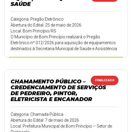
da Prefeitura Municipal. Permanecem inalteradas as
SAÚDE
demais disposições do edital.
Categoria: Pregão Eletrônico
Abertura do Edital: 25 de maio de 2026
Local: Bom Princípio/RS
O Município de Bom Princípio realizará o Pregão
Eletrônico nº 012/2026 para aquisição de equipamentos
destinados à Secretaria Municipal de Saúde e Assistência
Social. O objeto contempla maca ginecológica elétrica,
cadeira de rodas para obesos e balança antropométrica
para obesos
CHAMAMENTO PÚBLICO –
FINALIZADO
CREDENCIAMENTO DE SERVIÇOS
DE PEDREIRO, PINTOR,
ELETRICISTA E ENCANADOR
Categoria: Chamada Pública
Abertura do Edital: 7 de maio de 2026
Local: Prefeitura Municipal de Bom Princípio – Setor de