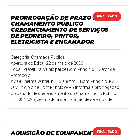
manual complementar, remoção de resíduos e
destinação ambientalmente adequada. A contratação
será realizada conforme demanda da Administração
PRORROGAÇÃO DE PRAZO DO
FINALIZADO
Municipal.
CHAMAMENTO PÚBLICO –
CREDENCIAMENTO DE SERVIÇOS
DE PEDREIRO, PINTOR,
ELETRICISTA E ENCANADOR
Categoria: Chamada Pública
Abertura do Edital: 22 de maio de 2026
Local: Prefeitura Municipal de Bom Princípio – Setor de
Protocolo
Av. Guilherme Winter, nº 65, Centro – Bom Princípio/RS
O Município de Bom Princípio/RS informa a prorrogação
do período de credenciamento do Chamamento Público
nº 003/2026, destinado à contratação de serviços de
pedreiro, pintor, eletricista e encanador. O novo prazo para
protocolo da documentação vai até 03 de junho de 2026.
A medida visa ampliar a participação de interessados e
fortalecer a competitividade do processo. Os
documentos devem ser entregues no Setor de Protocolo
AQUISIÇÃO DE EQUIPAMENTOS DE
FINALIZADO