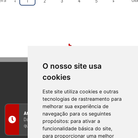
ira
Últ
«
1
2
3
4
5
»
O nosso site usa
cookies
BOM PRINCIPIO
RIO GRANDE DO SUL
Este site utiliza cookies e outras
tecnologias de rastreamento para
melhorar sua experiência de
navegação para os seguintes
Atendimento
Das 8h às 12h e das 13h às 17h30, de segunda a
propósitos:
para ativar a
quinta-feira, e nas sextas-feiras das 7h às 13h
funcionalidade básica do site
,
para proporcionar uma melhor